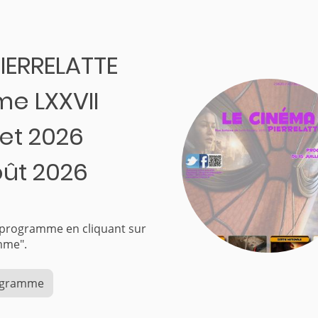
PIERRELATTE
e LXXVII
llet 2026
oût 2026
e programme en cliquant sur
ogramme".
rogramme